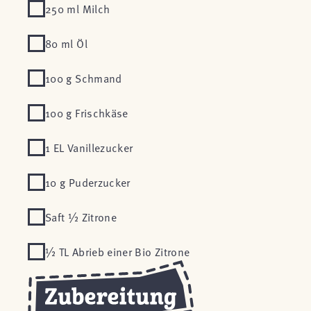
250 ml Milch
80 ml Öl
100 g Schmand
100 g Frischkäse
1 EL Vanillezucker
10 g Puderzucker
Saft ½ Zitrone
½ TL Abrieb einer Bio Zitrone