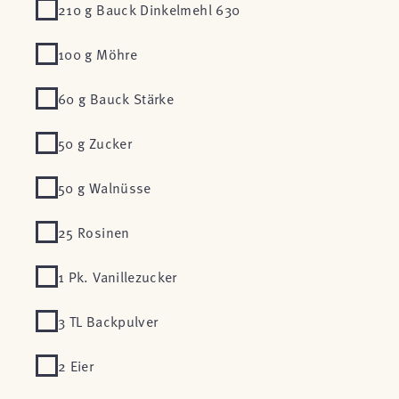
210 g Bauck Dinkelmehl 630
100 g Möhre
60 g Bauck Stärke
50 g Zucker
50 g Walnüsse
25 Rosinen
1 Pk. Vanillezucker
3 TL Backpulver
2 Eier