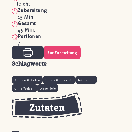
leicht
Zubereitung
15 Min.
Gesamt
45 Min.
Portionen
7
Zur Zubereitung
Schlagworte
Kuchen & Torten
Süßes & Desserts
laktosefrei
ohne Weizen
ohne Hefe