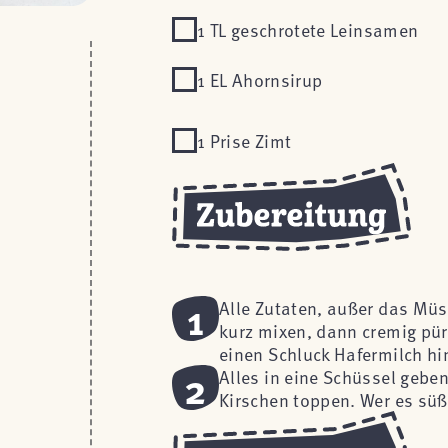
1 TL geschrotete Leinsamen
1 EL Ahornsirup
1 Prise Zimt
1
Alle Zutaten, außer das Müsl
kurz mixen, dann cremig pür
einen Schluck Hafermilch h
2
Alles in eine Schüssel gebe
Kirschen toppen. Wer es sü