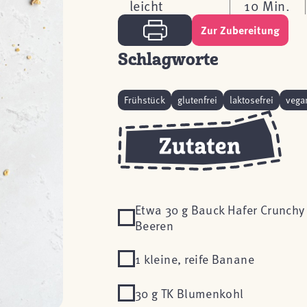
leicht
10 Min.
Zur Zubereitung
Schlagworte
Frühstück
glutenfrei
laktosefrei
vega
Etwa 30 g Bauck Hafer Crunchy
Beeren
1 kleine, reife Banane
30 g TK Blumenkohl