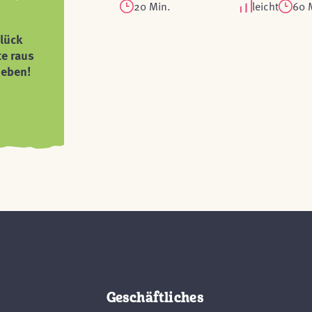
20 Min.
leicht
60 
lück
te raus
ieben!
Geschäftliches