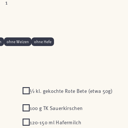
1
n
ohne Weizen
ohne Hefe
½ kl. gekochte Rote Bete (etwa 50g)
100 g TK Sauerkirschen
120-150 ml Hafermilch