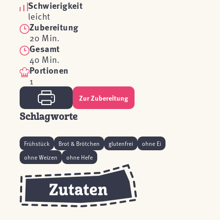
Schwierigkeit
leicht
Zubereitung
20 Min.
Gesamt
40 Min.
Portionen
1
Zur Zubereitung
Schlagworte
Frühstück
Brot & Brötchen
glutenfrei
ohne Ei
ohne Weizen
ohne Hefe