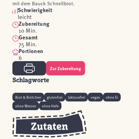
mit dem Bauck Schnellbrot.
Schwierigkeit
leicht
Zubereitung
10 Min.
Gesamt
75 Min.
Portionen
6
Zur Zubereitung
Schlagworte
Brot & Brötchen
glutenfrei
laktosefrei
vegan
ohne Ei
ohne Weizen
ohne Hefe