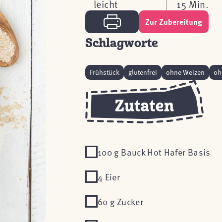
leicht
15 Min.
Zur Zubereitung
Schlagworte
Frühstück
glutenfrei
ohne Weizen
oh
100 g Bauck Hot Hafer Basis
4 Eier
60 g Zucker