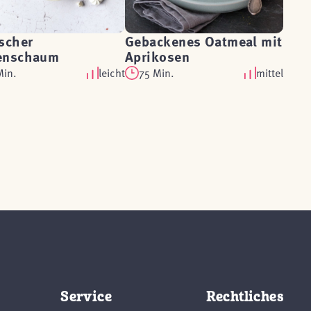
scher
Gebackenes Oatmeal mit
enschaum
Aprikosen
Min.
leicht
75 Min.
mittel
Service
Rechtliches