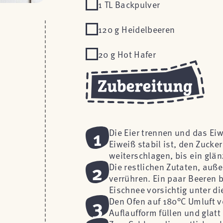
1 TL Backpulver
120 g Heidelbeeren
20 g Hot Hafer
1
Die Eier trennen und das Eiw
Eiweiß stabil ist, den Zuck
weiterschlagen, bis ein glän
2
Die restlichen Zutaten, auße
verrühren. Ein paar Beeren
Eischnee vorsichtig unter 
3
Den Ofen auf 180°C Umluft v
Auflaufform füllen und glatt