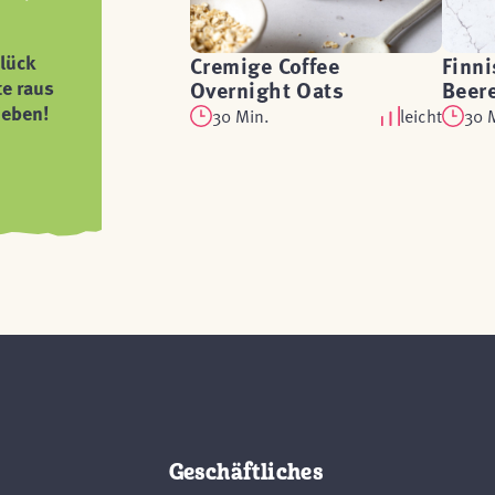
lück
Cremige Coffee
Finni
te raus
Overnight Oats
Beer
ieben!
30 Min.
leicht
30 
Geschäftliches