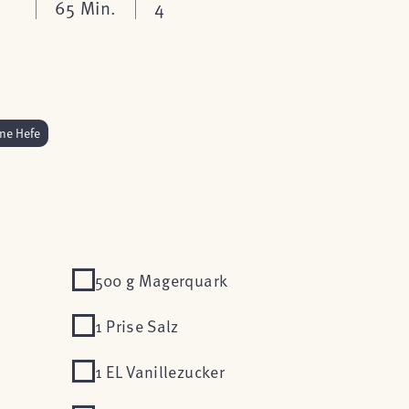
65 Min.
4
ne Hefe
500 g Magerquark
1 Prise Salz
1 EL Vanillezucker