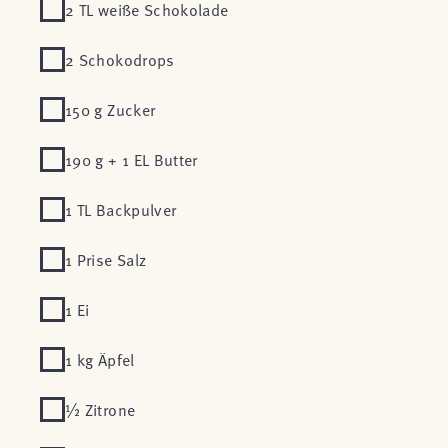
2 TL weiße Schokolade
2 Schokodrops
150 g Zucker
190 g + 1 EL Butter
1 TL Backpulver
1 Prise Salz
1 Ei
1 kg Äpfel
½ Zitrone