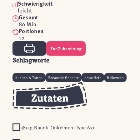
Schwierigkeit
leicht
Gesamt
80 Min.
Portionen
12
Zur Zubereitung
Schlagworte
Kuchen & Torten
Saisonale Gerichte
ohne Hefe
Halloween
380 g Bauck Dinkelmehl Type 630