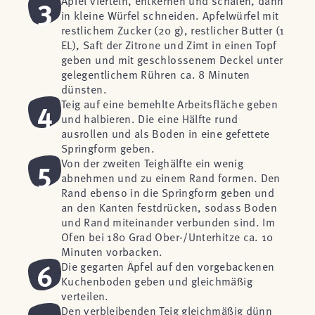
3
Äpfel vierteln, entkernen und schälen, dann
in kleine Würfel schneiden. Apfelwürfel mit
restlichem Zucker (20 g), restlicher Butter (1
EL), Saft der Zitrone und Zimt in einen Topf
geben und mit geschlossenem Deckel unter
gelegentlichem Rühren ca. 8 Minuten
dünsten.
4
Teig auf eine bemehlte Arbeitsfläche geben
und halbieren. Die eine Hälfte rund
ausrollen und als Boden in eine gefettete
Springform geben.
5
Von der zweiten Teighälfte ein wenig
abnehmen und zu einem Rand formen. Den
Rand ebenso in die Springform geben und
an den Kanten festdrücken, sodass Boden
und Rand miteinander verbunden sind. Im
Ofen bei 180 Grad Ober-/Unterhitze ca. 10
Minuten vorbacken.
6
Die gegarten Äpfel auf den vorgebackenen
Kuchenboden geben und gleichmäßig
verteilen.
Den verbleibenden Teig gleichmäßig dünn