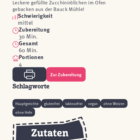
Leckere gefüllte Zucchiniröllchen im Ofen
gebacken aus der Bauck Mühle!
Schwierigkeit
mittel
Zubereitung
30 Min.
Gesamt
60 Min.
Portionen
4
Zur Zubereitung
Schlagworte
Hauptgerichte
glutenfrei
laktosefrei
vegan
ohne Weizen
ohne Hefe