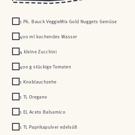
1 Pk. Bauck VeggieMix Gold Nuggets Gemüse
400 ml kochendes Wasser
4 kleine Zucchini
400 g stückige Tomaten
1 Knoblauchzehe
1 TL Oregano
1 EL Aceto Balsamico
1 TL Paprikapulver edelsüß