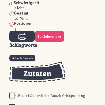
Schwierigkeit
leicht
Gesamt
10 Min.
Portionen
3
Zur Zubereitung
Schlagworte
Süßes & Desserts
1 Beutel Glutenfreier Bauck Grießpudding