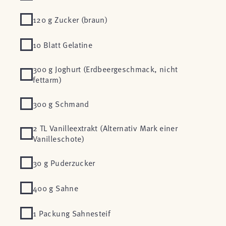
120 g Zucker (braun)
10 Blatt Gelatine
300 g Joghurt (Erdbeergeschmack, nicht
fettarm)
300 g Schmand
2 TL Vanilleextrakt (Alternativ Mark einer
Vanilleschote)
30 g Puderzucker
400 g Sahne
1 Packung Sahnesteif