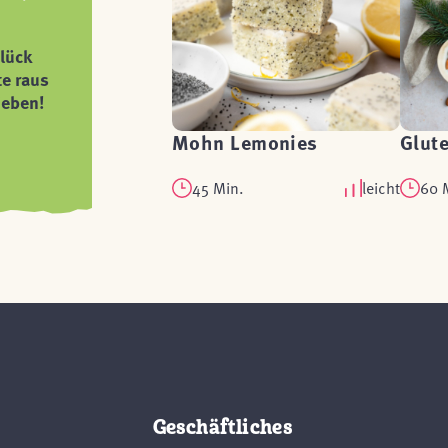
lück
te raus
ieben!
Mohn Lemonies
Glute
45 Min.
leicht
60 
Geschäftliches