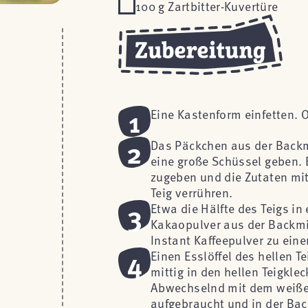
100 g Zartbitter-Kuvertüre
1
Eine Kastenform einfetten. 
2
Das Päckchen aus der Backmi
eine große Schüssel geben. 
zugeben und die Zutaten mit
Teig verrühren.
3
Etwa die Hälfte des Teigs i
Kakaopulver aus der Backmi
Instant Kaffeepulver zu ein
4
Einen Esslöffel des hellen T
mittig in den hellen Teigkle
Abwechselnd mit dem weißen 
aufgebraucht und in der Bac