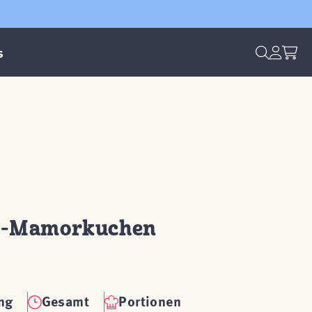
s
e-Mamorkuchen
ng
Gesamt
Portionen