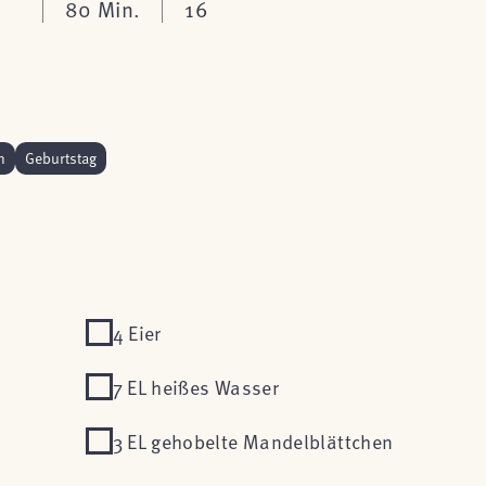
80 Min.
16
n
Geburtstag
4 Eier
7 EL heißes Wasser
3 EL gehobelte Mandelblättchen