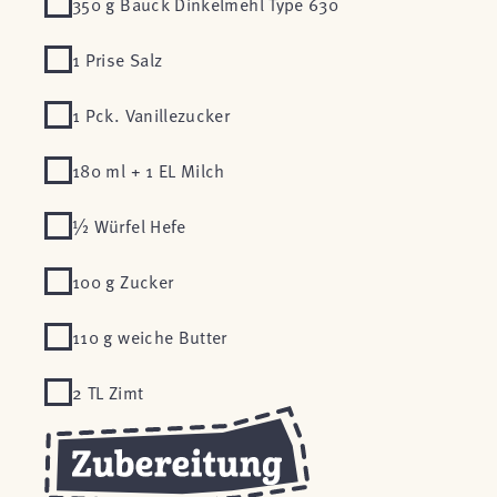
350 g Bauck Dinkelmehl Type 630
1 Prise Salz
1 Pck. Vanillezucker
180 ml + 1 EL Milch
½ Würfel Hefe
100 g Zucker
110 g weiche Butter
2 TL Zimt