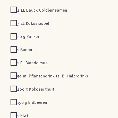
2 EL Bauck Goldleinsamen
3 EL Kokosraspel
20 g Zucker
1 Banane
1 EL Mandelmus
50 ml Pflanzendrink (z. B. Haferdrink)
200 g Kokosjoghurt
150 g Erdbeeren
1 Kiwi