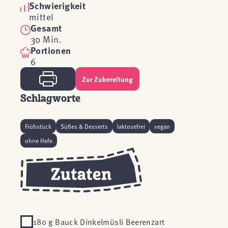
Schwierigkeit
mittel
Gesamt
30 Min.
Portionen
6
Zur Zubereitung
Schlagworte
Frühstück
Süßes & Desserts
laktosefrei
vegan
ohne Hefe
180 g Bauck Dinkelmüsli Beerenzart