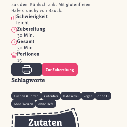
aus dem Kühlschrank. Mit glutenfreiem
Hafercrunchy von Bauck.
Schwierigkeit
leicht
Zubereitung
30 Min.
Gesamt
30 Min.
Portionen
15
Zur Zubereitung
Schlagworte
Kuchen & Torten
glutenfrei
laktosefrei
vegan
ohne Ei
ohne Weizen
ohne Hefe