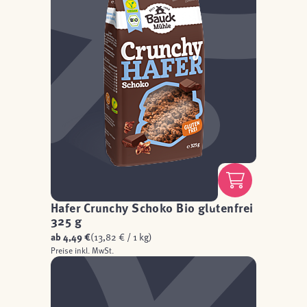
Hafer Crunchy Schoko Bio glutenfrei
325 g
ab
4,49 €
(13,82 € / 1 kg)
Preise inkl. MwSt.