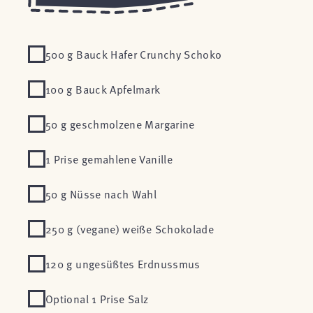
500 g Bauck Hafer Crunchy Schoko
100 g Bauck Apfelmark
50 g geschmolzene Margarine
1 Prise gemahlene Vanille
50 g Nüsse nach Wahl
250 g (vegane) weiße Schokolade
120 g ungesüßtes Erdnussmus
Optional 1 Prise Salz