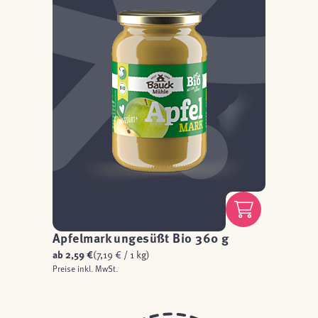
Apfelmark ungesüßt Bio 360 g
ab
2,59 €
(7,19 € / 1 kg)
Preise inkl. MwSt.