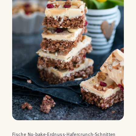
Fische No-bake-Erdnuss-Hafercrunch-Schnitten