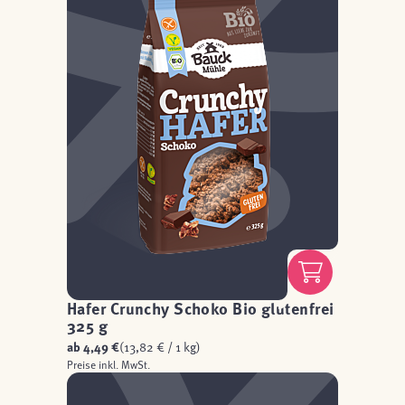
Hafer Crunchy Schoko Bio glutenfrei
325 g
ab
4,49 €
(13,82 € / 1 kg)
Preise inkl. MwSt.