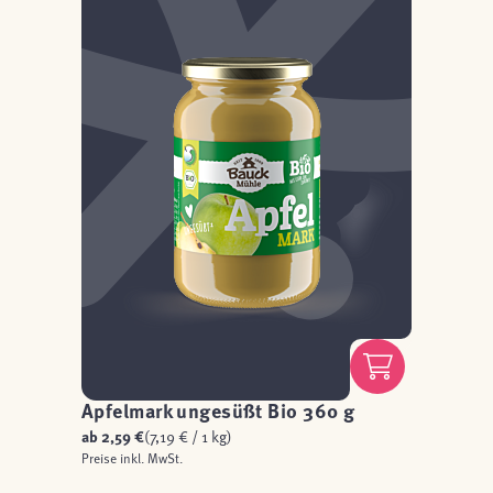
Apfelmark ungesüßt Bio 360 g
ab
2,59 €
(7,19 € / 1 kg)
Preise inkl. MwSt.