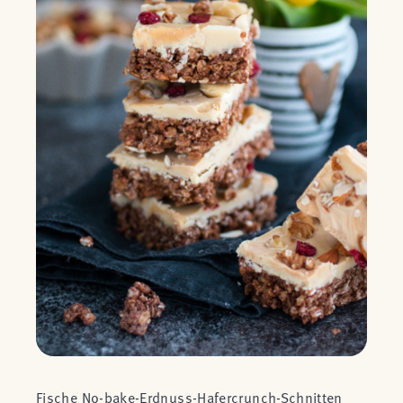
Fische No-bake-Erdnuss-Hafercrunch-Schnitten