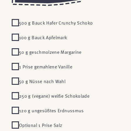
500 g Bauck Hafer Crunchy Schoko
100 g Bauck Apfelmark
50 g geschmolzene Margarine
1 Prise gemahlene Vanille
50 g Nüsse nach Wahl
250 g (vegane) weiße Schokolade
120 g ungesüßtes Erdnussmus
Optional 1 Prise Salz