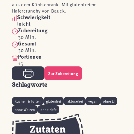
aus dem Kühlschrank. Mit glutenfreiem
Hafercrunchy von Bauck.
Schwierigkeit
leicht
Zubereitung
30 Min.
Gesamt
30 Min.
Portionen
15
Zur Zubereitung
Schlagworte
Kuchen & Torten
glutenfrei
laktosefrei
vegan
ohne Ei
ohne Weizen
ohne Hefe