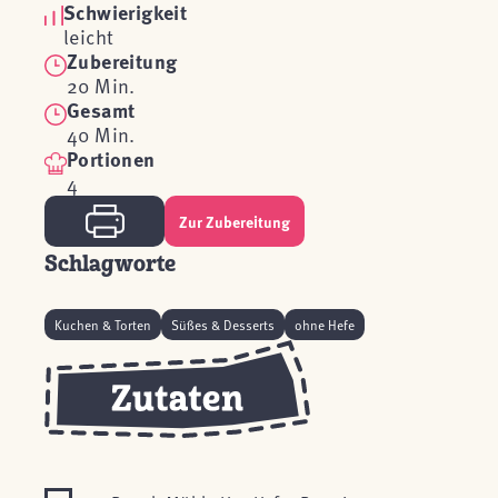
Schwierigkeit
leicht
Zubereitung
20 Min.
Gesamt
40 Min.
Portionen
4
Zur Zubereitung
Schlagworte
Kuchen & Torten
Süßes & Desserts
ohne Hefe