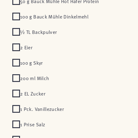
50 g Bauck Mühle Hot Hafer Protein
100 g Bauck Mühle Dinkelmehl
½ TL Backpulver
2 Eier
100 g Skyr
200 ml Milch
2 EL Zucker
1 Pck. Vanillezucker
1 Prise Salz