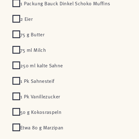
1 Packung Bauck Dinkel Schoko Muffins
2 Eier
75 g Butter
75 ml Milch
250 ml kalte Sahne
1 Pk Sahnesteif
1 Pk Vanillezucker
50 g Kokosraspeln
Etwa 80 g Marzipan