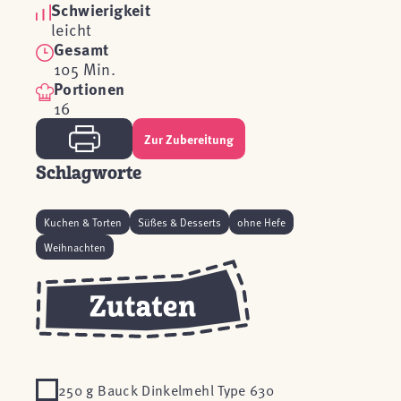
Schwierigkeit
leicht
Gesamt
105 Min.
Portionen
16
Zur Zubereitung
Schlagworte
Kuchen & Torten
Süßes & Desserts
ohne Hefe
Weihnachten
250 g Bauck Dinkelmehl Type 630