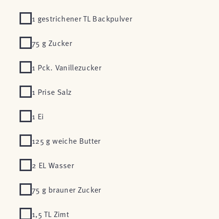
1 gestrichener TL Backpulver
75 g Zucker
1 Pck. Vanillezucker
1 Prise Salz
1 Ei
125 g weiche Butter
2 EL Wasser
75 g brauner Zucker
1,5 TL Zimt