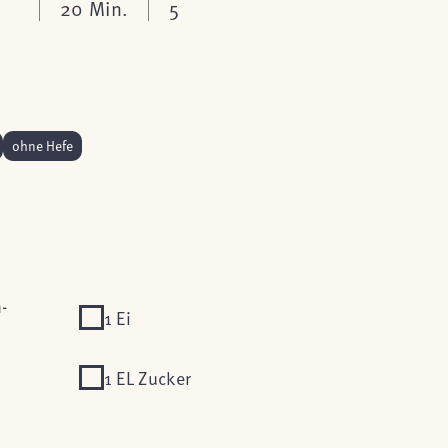
20 Min.
5
ohne Hefe
-
1 Ei
1 EL Zucker