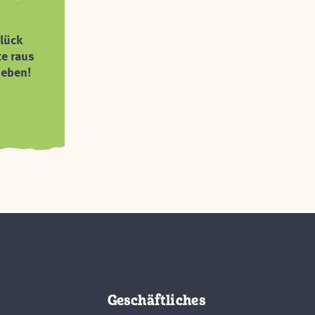
lück
te raus
ieben!
Geschäftliches