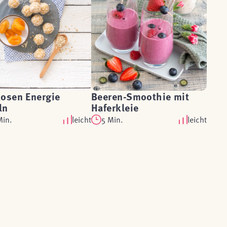
kosen Energie
Beeren-Smoothie mit
ln
Haferkleie
Min.
leicht
5 Min.
leicht