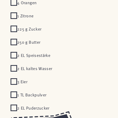
4 Orangen
1 Zitrone
225 g Zucker
250 g Butter
2 EL Speisestärke
2 EL kaltes Wasser
3 Eier
1 TL Backpulver
2 EL Puderzucker