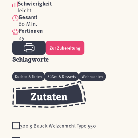
Schwierigkeit
leicht
Gesamt
60 Min.
Portionen
25
Zur Zubereitung
Schlagworte
Kuchen & Torten
Süßes & Desserts
Weihnachten
300 g Bauck Weizenmehl Type 550