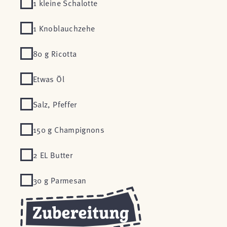
1 kleine Schalotte
1 Knoblauchzehe
80 g Ricotta
Etwas Öl
Salz, Pfeffer
150 g Champignons
2 EL Butter
30 g Parmesan