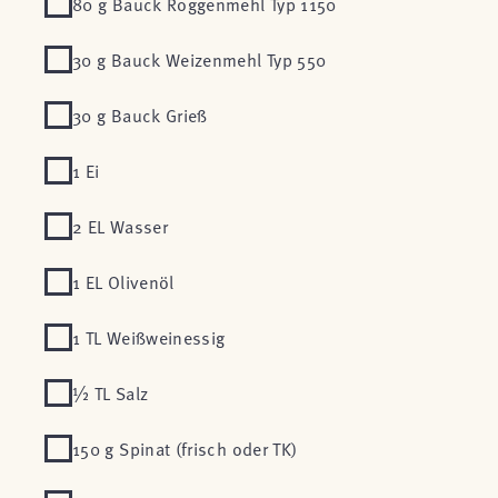
80 g Bauck Roggenmehl Typ 1150
30 g Bauck Weizenmehl Typ 550
30 g Bauck Grieß
1 Ei
2 EL Wasser
1 EL Olivenöl
1 TL Weißweinessig
½ TL Salz
150 g Spinat (frisch oder TK)