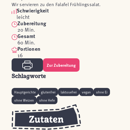
Wir servieren zu den Falafel Frühlingssalat.
Schwierigkeit
leicht
Zubereitung
20 Min.
Gesamt
60 Min.
Portionen
16
Zur Zubereitung
Schlagworte
Hauptgerichte
glutenfrei
laktosefrei
vegan
ohne Ei
ohne Weizen
ohne Hefe