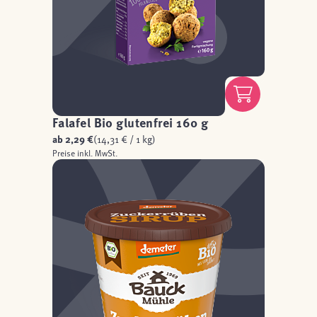
Falafel Bio glutenfrei 160 g
ab
2,29 €
(14,31 € / 1 kg)
Preise inkl. MwSt.