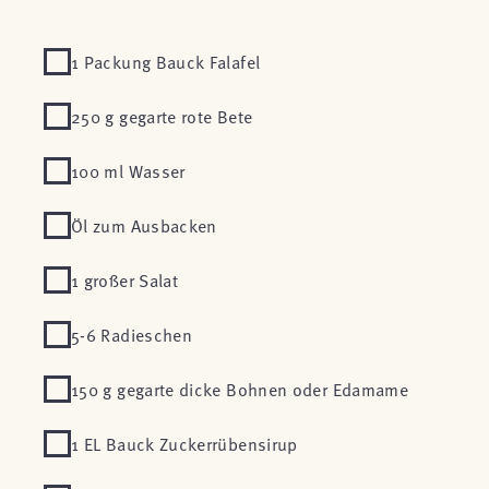
1 Packung Bauck Falafel
250 g gegarte rote Bete
100 ml Wasser
Öl zum Ausbacken
1 großer Salat
5-6 Radieschen
150 g gegarte dicke Bohnen oder Edamame
1 EL Bauck Zuckerrübensirup