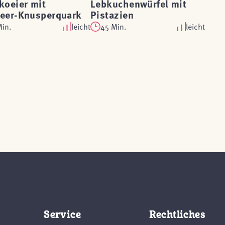
koeier mit
Lebkuchenwürfel mit
eer-Knusperquark
Pistazien
Min.
leicht
45 Min.
leicht
Service
Rechtliches