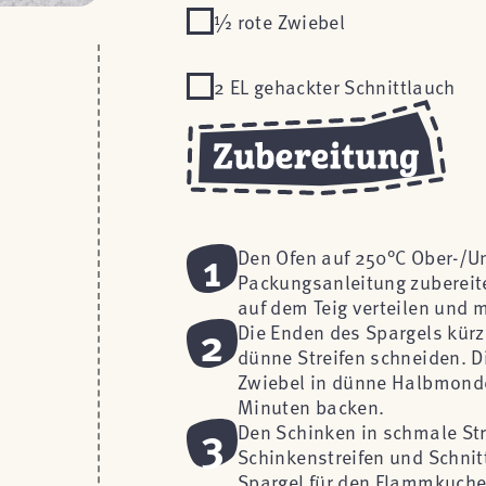
½ rote Zwiebel
2 EL gehackter Schnittlauch
1
Den Ofen auf 250°C Ober-/Un
Packungsanleitung zubereite
auf dem Teig verteilen und m
2
Die Enden des Spargels kürz
dünne Streifen schneiden. D
Zwiebel in dünne Halbmonde
Minuten backen.
3
Den Schinken in schmale St
Schinkenstreifen und Schnit
Spargel für den Flammkuch