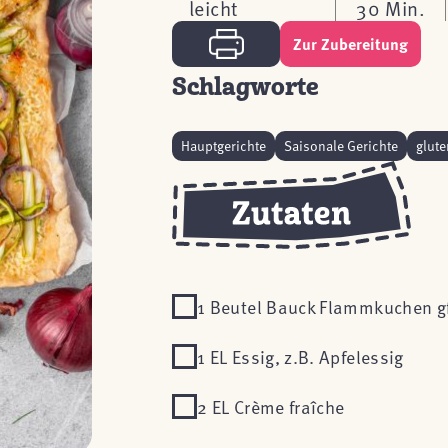
leicht
30 Min.
Zur Zubereitung
Schlagworte
Hauptgerichte
Saisonale Gerichte
glute
1 Beutel Bauck Flammkuchen g
1 EL Essig, z.B. Apfelessig
2 EL Crème fraîche