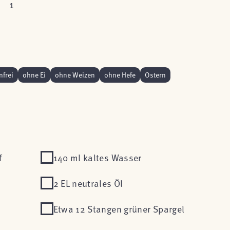
1
nfrei
ohne Ei
ohne Weizen
ohne Hefe
Ostern
f
140 ml kaltes Wasser
2 EL neutrales Öl
Etwa 12 Stangen grüner Spargel