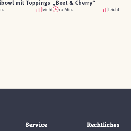
ibowl mit Toppings
„Beet & Cherry“
in.
leicht
10 Min.
leicht
Service
Rechtliches