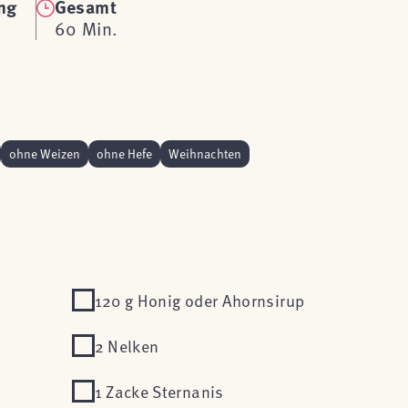
ng
Gesamt
60 Min.
ohne Weizen
ohne Hefe
Weihnachten
120 g Honig oder Ahornsirup
2 Nelken
1 Zacke Sternanis