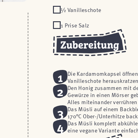
½ Vanilleschote
1 Prise Salz
1
Die Kardamomkapsel öffnen
Vanilleschote herauskratzen
2
Den Honig zusammen mit der
Gewürze in einen Mörser ge
Alles miteinander verrühre
3
Das Müsli auf einem Backbl
170°C Ober-/Unterhitze bac
4
Das Müsli komplett abkühlen
eine vegane Variante einfa