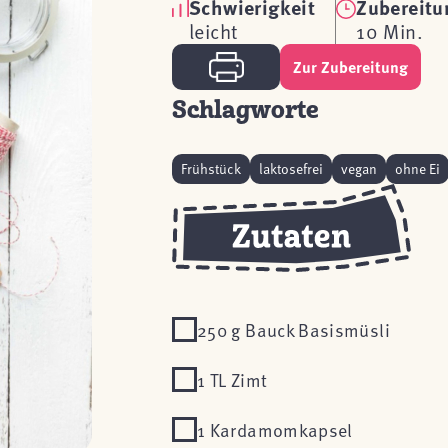
Schwierigkeit
Zubereitu
leicht
10 Min.
Zur Zubereitung
Schlagworte
Frühstück
laktosefrei
vegan
ohne Ei
250 g Bauck Basismüsli
1 TL Zimt
1 Kardamomkapsel