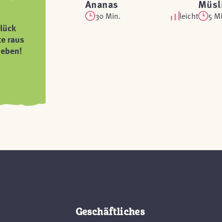
Ananas
Müsl
30 Min.
leicht
5 M
lück
te raus
ieben!
Geschäftliches