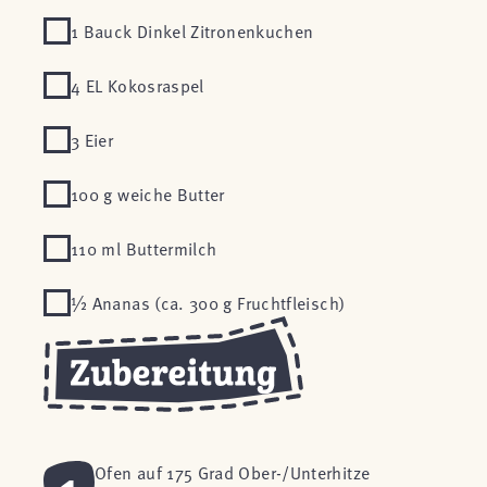
1 Bauck Dinkel Zitronenkuchen
4 EL Kokosraspel
3 Eier
100 g weiche Butter
110 ml Buttermilch
½ Ananas (ca. 300 g Fruchtfleisch)
1
Ofen auf 175 Grad Ober-/Unterhitze