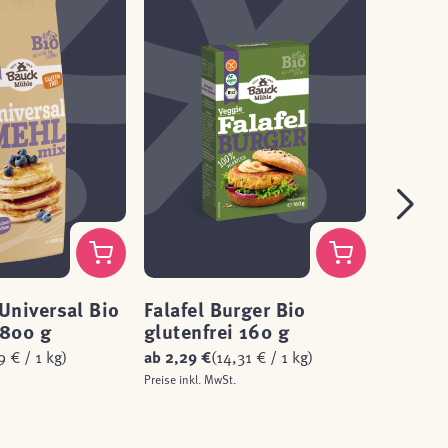
Universal Bio
Falafel Burger Bio
Gemüse
 800 g
glutenfrei 160 g
glutenf
9 € / 1 kg)
ab
2,29 €
(14,31 € / 1 kg)
ab
2,29 
Preise inkl. MwSt.
Preise inkl.