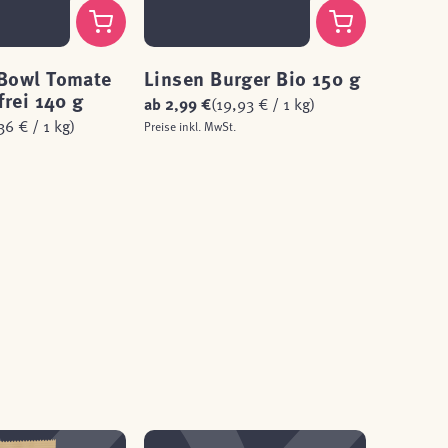
Bowl Tomate
Linsen Burger Bio 150 g
Falafel
frei 140 g
glutenf
ab
2,99 €
(19,93 € / 1 kg)
36 € / 1 kg)
ab
2,29 
Preise inkl. MwSt.
Preise inkl.