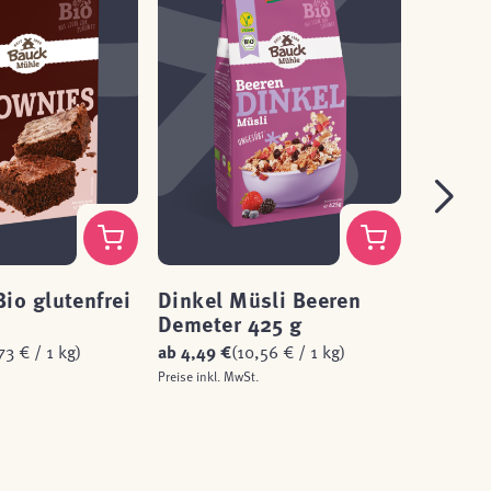
io glutenfrei
Dinkel Müsli Beeren
Wunde
Demeter 425 g
Origin
glutenf
73 € / 1 kg)
ab
4,49 €
(10,56 € / 1 kg)
ab
3,99 
Preise inkl. MwSt.
Preise inkl.