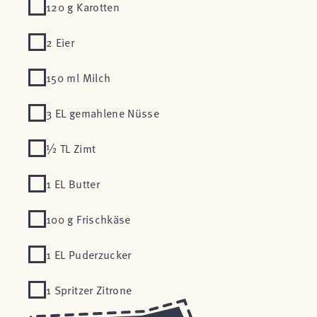
120 g Karotten
2 Eier
150 ml Milch
3 EL gemahlene Nüsse
½ TL Zimt
1 EL Butter
100 g Frischkäse
1 EL Puderzucker
1 Spritzer Zitrone