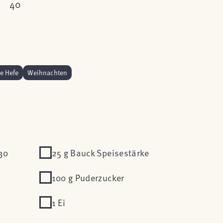
40
e Hefe
Weihnachten
30
25 g Bauck Speisestärke
100 g Puderzucker
1 Ei