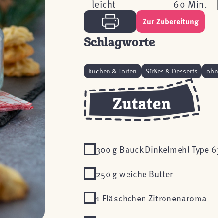
leicht
60 Min.
Zur Zubereitung
Schlagworte
Kuchen & Torten
Süßes & Desserts
ohn
300 g Bauck Dinkelmehl Type 6
250 g weiche Butter
1 Fläschchen Zitronenaroma