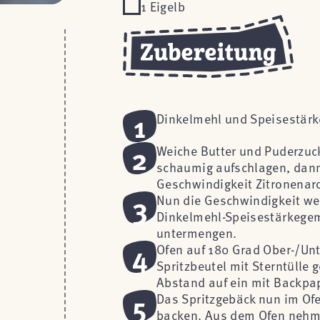
1 Eigelb
1
Dinkelmehl und Speisestärk
2
Weiche Butter und Puderzuc
schaumig aufschlagen, dann 
Geschwindigkeit Zitronenar
3
Nun die Geschwindigkeit we
Dinkelmehl-Speisestärkegem
untermengen.
4
Ofen auf 180 Grad Ober-/Unt
Spritzbeutel mit Sterntülle
Abstand auf ein mit Backpap
5
Das Spritzgebäck nun im Ofen
backen. Aus dem Ofen nehmen