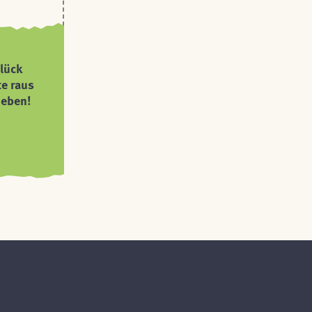
lück
te raus
ieben!