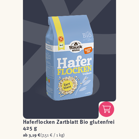
Haferflocken Zartblatt Bio glutenfrei
425 g
ab
3,19 €
(7,51 € / 1 kg)