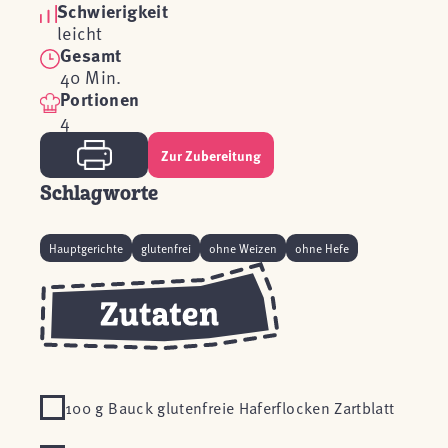
Schwierigkeit
leicht
Gesamt
40 Min.
Portionen
4
Zur Zubereitung
Schlagworte
Hauptgerichte
glutenfrei
ohne Weizen
ohne Hefe
100 g Bauck glutenfreie Haferflocken Zartblatt