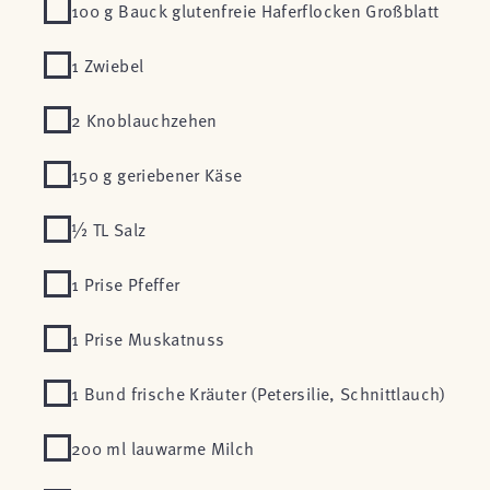
100 g Bauck glutenfreie Haferflocken Großblatt
1 Zwiebel
2 Knoblauchzehen
150 g geriebener Käse
½ TL Salz
1 Prise Pfeffer
1 Prise Muskatnuss
1 Bund frische Kräuter (Petersilie, Schnittlauch)
200 ml lauwarme Milch