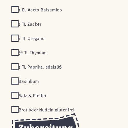
1 EL Aceto Balsamico
1 TL Zucker
1 TL Oregano
½ TL Thymian
1 TL Paprika, edelsüß
Basilikum
Salz & Pfeffer
Brot oder Nudeln glutenfrei