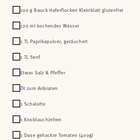
100 g Bauck Haferflocken Kleinblatt glutenfrei
120 ml kochendes Wasser
1 TL Paprikapulver, geräuchert
1 TL Senf
Etwas Salz & Pfeffer
Öl zum Anbraten
1 Schalotte
1 Knoblauchzehen
1 Dose gehackte Tomaten (400g)