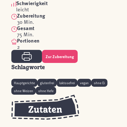
Schwierigkeit
leicht
Zubereitung
30 Min.
Gesamt
75 Min.
Portionen
2
Zur Zubereitung
Schlagworte
Hauptgerichte
glutenfrei
laktosefrei
vegan
ohne Ei
ohne Weizen
ohne Hefe