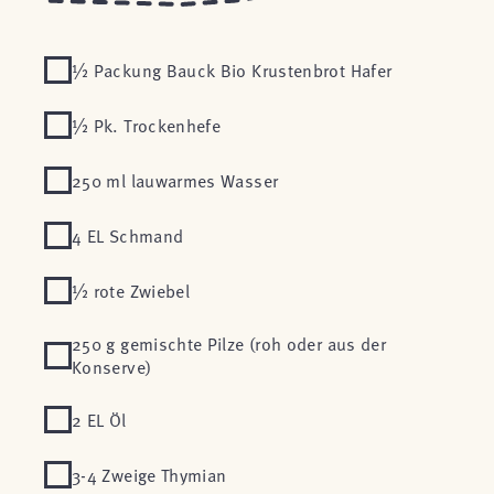
½ Packung Bauck Bio Krustenbrot Hafer
½ Pk. Trockenhefe
250 ml lauwarmes Wasser
4 EL Schmand
½ rote Zwiebel
250 g gemischte Pilze (roh oder aus der
Konserve)
2 EL Öl
3-4 Zweige Thymian