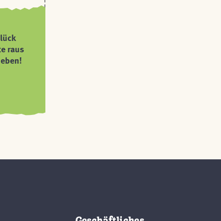
lück
te raus
ieben!
Geschäftliches