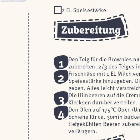
2 EL Speisestärke
1
Den Teig für die Brownies n
zubereiten. 2/3 des Teiges i
2
Frischkäse mit 1 EL Milch v
Speisestärke hinzugeben. Di
geben. Alles leicht verstreic
3
Die Himbeeren auf die Creme
Klecksen darüber verteilen.
4
Den Ofen auf 175°C Ober-/Un
Schiene für ca. 30min backe
tiefgekühlten Beeren zubere
verlängern.