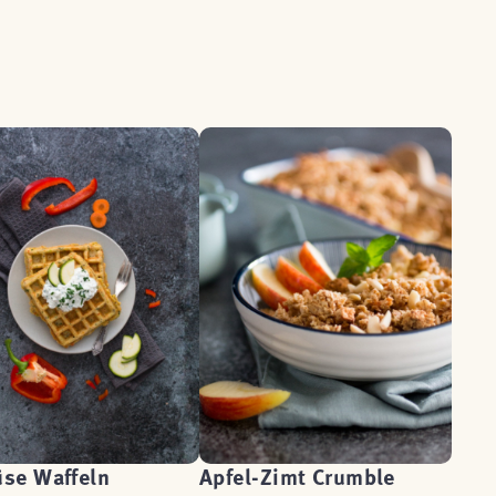
se Waffeln
Apfel-Zimt Crumble