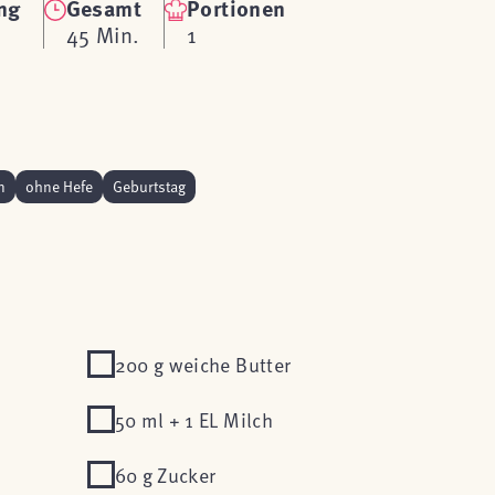
ng
Gesamt
Portionen
45 Min.
1
n
ohne Hefe
Geburtstag
200 g weiche Butter
50 ml + 1 EL Milch
60 g Zucker