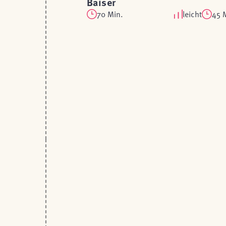
Baiser
70 Min.
leicht
45 