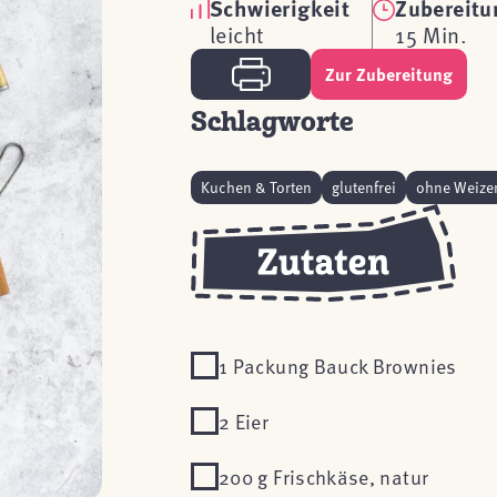
Schwierigkeit
Zubereitu
leicht
15 Min.
Zur Zubereitung
Schlagworte
Kuchen & Torten
glutenfrei
ohne Weize
1 Packung Bauck Brownies
2 Eier
200 g Frischkäse, natur