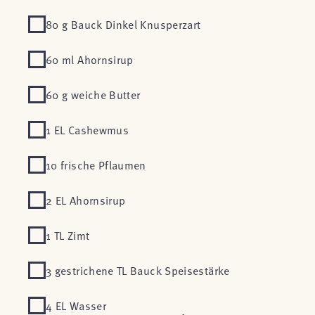
80 g Bauck Dinkel Knusperzart
60 ml Ahornsirup
60 g weiche Butter
1 EL Cashewmus
10 frische Pflaumen
2 EL Ahornsirup
1 TL Zimt
3 gestrichene TL Bauck Speisestärke
4 EL Wasser