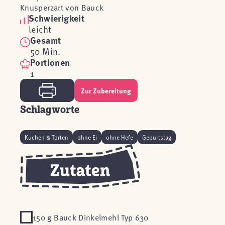
Knusperzart von Bauck
Schwierigkeit
leicht
Gesamt
50 Min.
Portionen
1
Zur Zubereitung
Schlagworte
Kuchen & Torten
ohne Ei
ohne Hefe
Geburtstag
150 g Bauck Dinkelmehl Typ 630