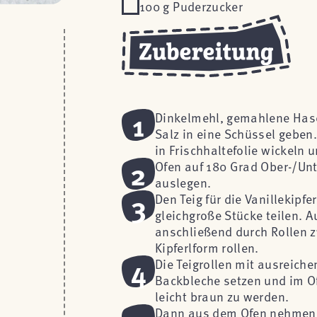
100 g Puderzucker
1
Dinkelmehl, gemahlene Hasel
Salz in eine Schüssel geben
in Frischhaltefolie wickeln 
2
Ofen auf 180 Grad Ober-/Unt
auslegen.
3
Den Teig für die Vanillekipfe
gleichgroße Stücke teilen. 
anschließend durch Rollen 
Kipferlform rollen.
4
Die Teigrollen mit ausreic
Backbleche setzen und im Of
leicht braun zu werden.
Dann aus dem Ofen nehmen,