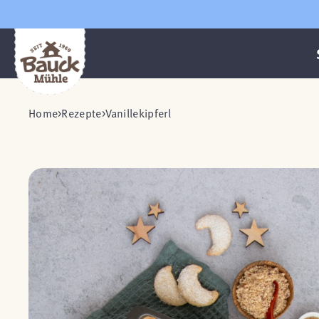
Home
Rezepte
Vanillekipferl