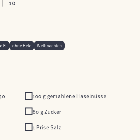
10
e Ei
ohne Hefe
Weihnachten
30
100 g gemahlene Haselnüsse
80 g Zucker
1 Prise Salz