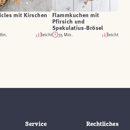
cles mit Kirschen
Flammkuchen mit
Pfirsich und
Spekulatius-Brösel
Min.
leicht
35 Min.
leicht
Service
Rechtliches