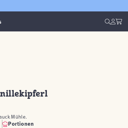
s
nillekipferl
Bauck Mühle.
Portionen