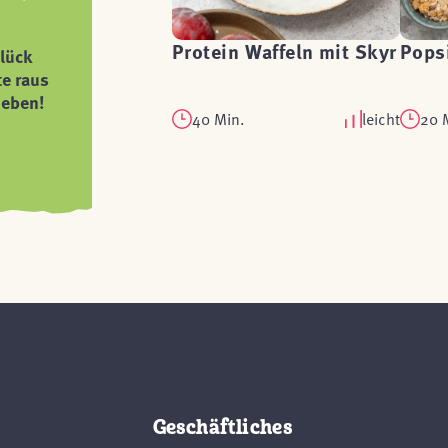
Protein Waffeln mit Skyr
Popsi
lück
te raus
ieben!
40 Min.
leicht
20 
Geschäftliches