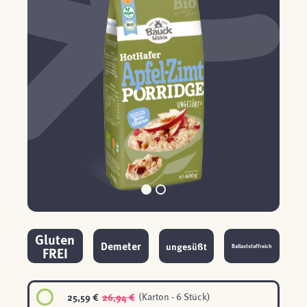
Gluten
Demeter
ungesüßt
Ballaststoffreich
FREI
25,59 €
26,94 €
(Karton - 6 Stück)