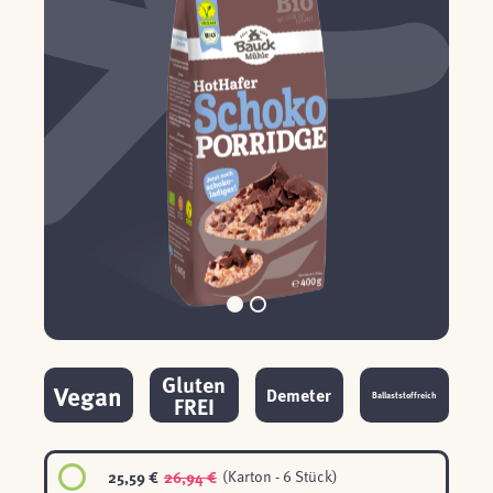
Gluten
Vegan
Demeter
Ballaststoffreich
FREI
25,59 €
26,94 €
(Karton - 6 Stück)