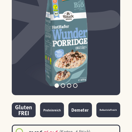
Gluten
Demeter
Proteinreich
Ballaststoffreich
FREI
25,59 €
26,94 €
(Karton - 6 Stück)