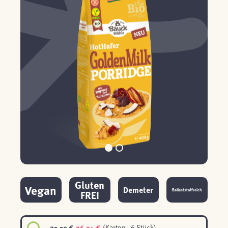
Gluten
Vegan
Demeter
Ballaststoffreich
FREI
25,59 €
26,94 €
(Karton - 6 Stück)