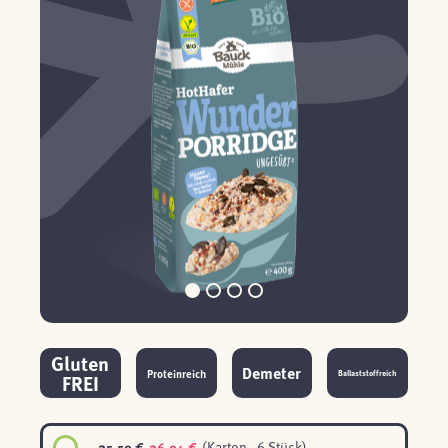
Gluten
Demeter
Proteinreich
Ballaststoffreich
FREI
25,59 €
26,94 €
(Karton - 6 Stück)