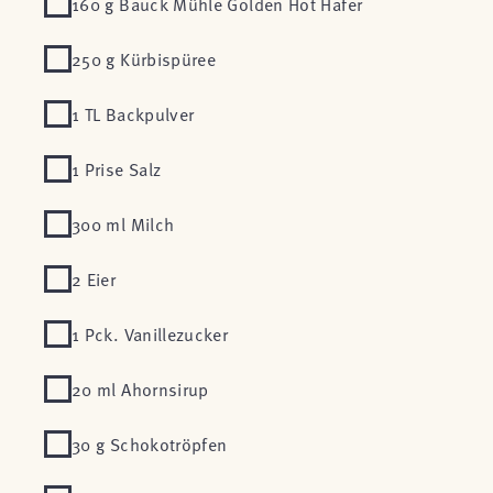
160 g Bauck Mühle Golden Hot Hafer
250 g Kürbispüree
1 TL Backpulver
1 Prise Salz
300 ml Milch
2 Eier
1 Pck. Vanillezucker
20 ml Ahornsirup
30 g Schokotröpfen