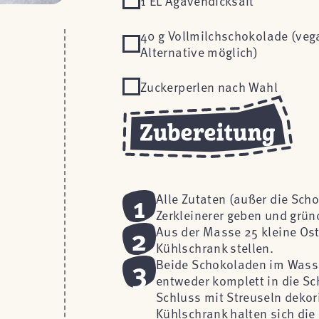
1 EL Agavendicksaft
40 g Vollmilchschokolade (veg
Alternative möglich)
Zuckerperlen nach Wahl
1
Alle Zutaten (außer die Scho
Zerkleinerer geben und grün
2
Aus der Masse 25 kleine Ost
Kühlschrank stellen.
3
Beide Schokoladen im Wasse
entweder komplett in die S
Schluss mit Streuseln dekor
Kühlschrank halten sich die