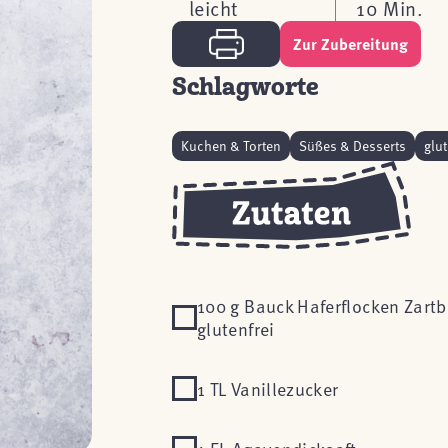
leicht
10 Min.
Zur Zubereitung
Schlagworte
Kuchen & Torten
Süßes & Desserts
glut
100 g Bauck Haferflocken Zartb
glutenfrei
1 TL Vanillezucker