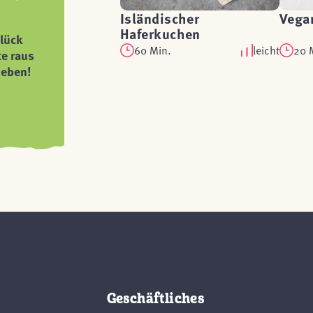
Isländischer
Vega
Haferkuchen
lück
60 Min.
leicht
20 
te raus
ieben!
Geschäftliches