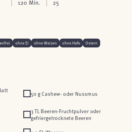
120 Min.
25
enfrei
ohne Ei
ohne Weizen
ohne Hefe
Ostern
latt
50 g Cashew- oder Nussmus
3 TL Beeren-Fruchtpulver oder
gefriergetrocknete Beeren