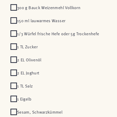
300 g Bauck Weizenmehl Vollkorn
150 ml lauwarmes Wasser
1/3 Würfel frische Hefe oder 5g Trockenhefe
1 TL Zucker
2 EL Olivenöl
2 EL Joghurt
1 TL Salz
1 Eigelb
Sesam, Schwarzkümmel