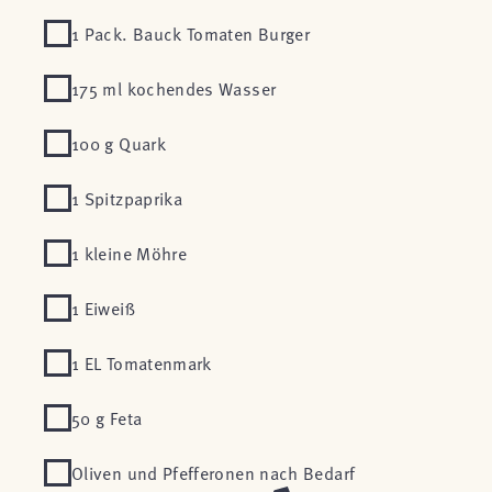
1 Pack. Bauck Tomaten Burger
175 ml kochendes Wasser
100 g Quark
1 Spitzpaprika
1 kleine Möhre
1 Eiweiß
1 EL Tomatenmark
50 g Feta
Oliven und Pfefferonen nach Bedarf